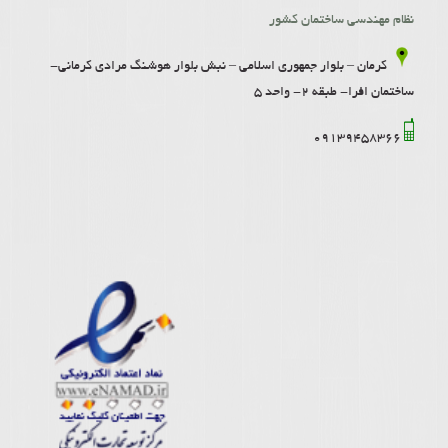
نظام مهندسی ساختمان کشور
کرمان – بلوار جمهوری اسلامی – نبش بلوار هوشنگ مرادی کرمانی-
ساختمان افرا- طبقه 2- واحد 5
09139458366