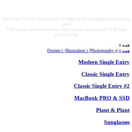
Hey there! We are Enfold and we make really beautiful and amazing
stuff.
This can be used to describe what you do, how you do it, & who
you do it for.
همه
8
همه
/
Photography
/
Illustration
/
Design
5
5
4
8
Modern Single Entry
Classic Single Entry
Classic Single Entry #2
MacBook PRO & SSD
Plant & Plant
Sunglasses