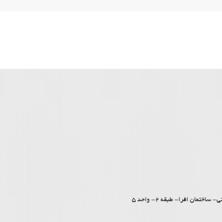
مان افرا- طبقه 2- واحد 5