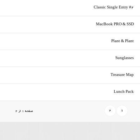
Classic Single Entry #2
MacBook PRO & SSD
Plant & Plant
Sunglasses
Treasure Map
Lunch Pack
2
1
صفحه 1 از 2