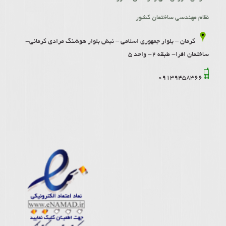
نظام مهندسی ساختمان کشور
کرمان – بلوار جمهوری اسلامی – نبش بلوار هوشنگ مرادی کرمانی-
ساختمان افرا- طبقه 2- واحد 5
09139458366