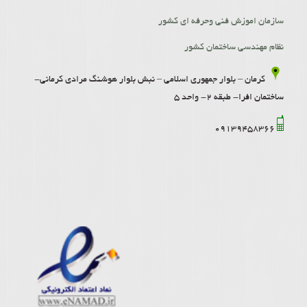
سازمان اموزش فنی وحرفه ای کشور
نظام مهندسی ساختمان کشور
کرمان – بلوار جمهوری اسلامی – نبش بلوار هوشنگ مرادی کرمانی-
ساختمان افرا- طبقه 2- واحد 5
09139458366