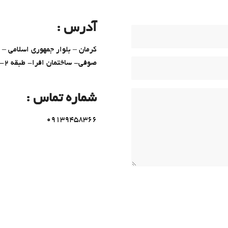
آدرس :
کرمان – بلوار جمهوری اسلامی –
صوفی- ساختمان افرا- طبقه 2- واحد 5.
شماره تماس :
09139458366