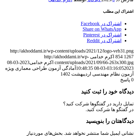
شتراک این مطلب
اشتراک در Facebook
Share on WhatsApp
اشتراک در Pinterest
اشتراک در Reddit
http://akhoddami.ir/wp-content/uploads/2021/12/logo-veb31.pn
126
854
اکرم خدامی
http://akhoddami.ir/wp-
content/uploads/2021/09/66-263x300.jp
اکرم خدامی
2023-03-08
2023-03-08 10:48:
03:16:05
آمادگی آزمون طراحی معماری ویژه
زمون نظام مهندسی اردیبهشت 1402
پاسخ
یدگاه خود را ثبت کنید
مایل دارید در گفتگوها شرکت کنید؟
ر گفتگو ها شرکت کنید.
یدگاهتان را بنویسید
شانی ایمیل شما منتشر نخواهد شد.
بخش‌های موردنیاز