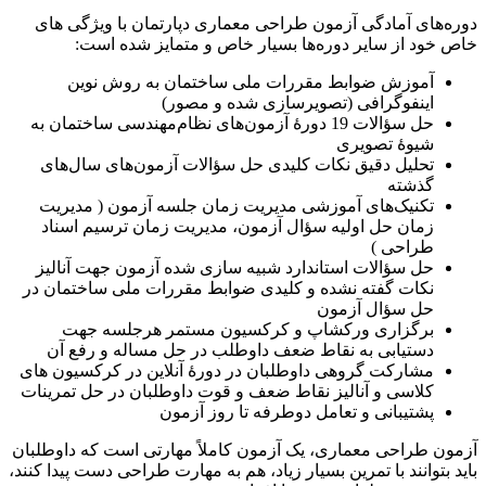
وره‌های آمادگی آزمون طراحی معماری دپارتمان با ویژگی های
اص خود از سایر دوره‌ها بسیار خاص و متمایز شده است:
آموزش ضوابط مقررات ملی ساختمان به روش نوین
اینفوگرافی (تصویرسازی شده و مصور)
حل سؤالات 19 دورۀ آزمون‌های نظام‌مهندسی ساختمان به
شیوۀ تصویری
تحلیل دقیق نکات کلیدی حل سؤالات آزمون‌های سال‌های
گذشته
تکنیک‌های آموزشی مدیریت زمان جلسه آزمون ( مدیریت
زمان حل اولیه سؤال آزمون، مدیریت زمان ترسیم اسناد
طراحی )
حل سؤالات استاندارد شبیه‌ سازی‌ شده آزمون جهت آنالیز
نکات گفته نشده و کلیدی ضوابط مقررات ملی ساختمان در
حل سؤال آزمون
برگزاری ورکشاپ و کرکسیون مستمر هرجلسه جهت
دستیابی به نقاط ضعف داوطلب در حل مساله و رفع آن
مشارکت گروهی داوطلبان در دورۀ آنلاین در کرکسیون های
کلاسی و آنالیز نقاط ضعف و قوت داوطلبان در حل تمرینات
پشتیبانی و تعامل دوطرفه تا روز آزمون
زمون طراحی معماری، یک آزمون کاملاً مهارتی است که داوطلبان
اید بتوانند با تمرین بسیار زیاد، هم به مهارت طراحی دست پیدا کنند،