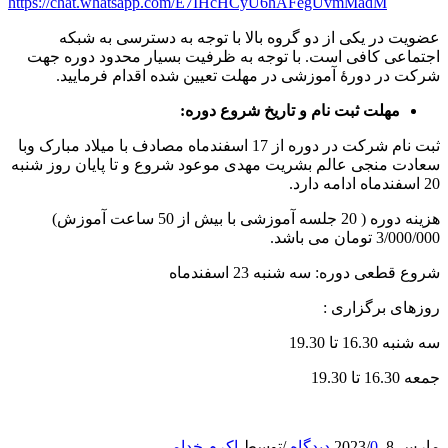
https://chat.whatsapp.com/E7IHcHCyU6hAFegUvmMadM
ضویت در یکی از دو گروه بالا با توجه به دسترسی به شبکه
جتماعی کافی است. با توجه به ظرفیت بسیار محدود دوره جهت
رکت در دورۀ آموزشی در مهلت تعیین شده اقدام فرمایید.
مهلت ثبت نام و تاریخ شروع دوره:
ثبت نام شرکت در دوره از 17 اسفندماه مصادف با میلاد مبارک وبا
عادت منجی عالم بشریت مهدی موعود شروع و تا پایان روز شنبه
اسفندماه ادامه دارد.
هزینه دوره ( 20 جلسه آموزشی با بیش از 50 ساعت آموزش)
3/000/00 تومان می باشد.
روع قطعی دوره:
سه شنبه 23 اسفندماه
وزهای برگزاری :
ه شنبه 16.30 تا 19.30
معه 16.30 تا 19.30
ارس 8, 2023
0 دیدگاه
/
/
توسط
اکرم خدامی