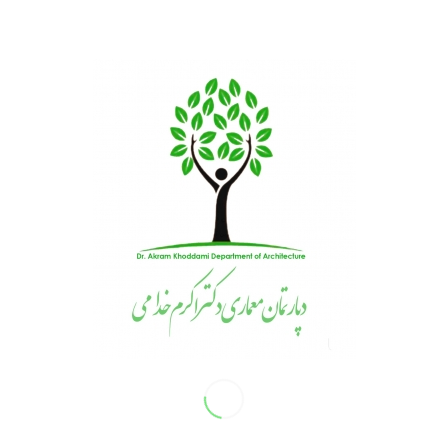
لینک‌‌های مفید
اداره کل راه وشهرسازی استان کرمان
دفتر مقررات ملی و کنترل ساختمان
سازمان اموزش فنی وحرفه ای کشور
نظام مهندسی ساختمان کشور
کرمان – بلوار جمهوری اسلامی – نبش بلوار هوشنگ مرادی کرمانی-
ساختمان افرا- طبقه 2- واحد 5
09139458366