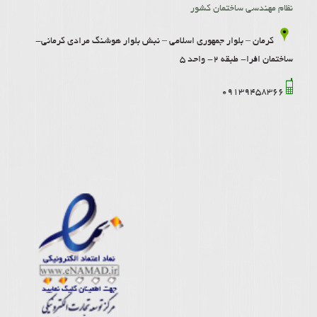
نظام مهندسی ساختمان کشور
کرمان – بلوار جمهوری اسلامی – نبش بلوار هوشنگ مرادی کرمانی-
ساختمان افرا- طبقه 2- واحد 5
09139458366